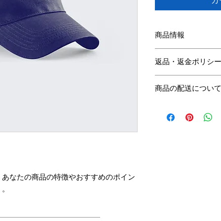
カ
商品情報
商品の詳細を入力し
返品・返金ポリシ
明に加え、商品の特
しましょう。
返品・返金ポリシー
商品の配送につい
満足しなかった場合
の手順などを説明し
配送地域、料金、所
顧客からの信頼を獲
する情報を入力して
だけます。
とで顧客からの信頼
いただけます。
。あなたの商品の特徴やおすすめのポイン
う。